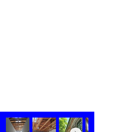
Stadtgeschichte ist.​
Heute schlägt die Alte Saline ein neues
Kapitel auf: Aus dem traditionsreichen
Saal wird der Tanzsaal unserer Schule.
In diesem besonderen Ambiente
möchten wir die Vergangenheit
bewahren und zugleich Platz für
Bewegung, Freude und neue
Geschichten schaffen – ein Ort, an
dem Geschichte und Tanz in
wunderbarer Weise zusammentreffen.